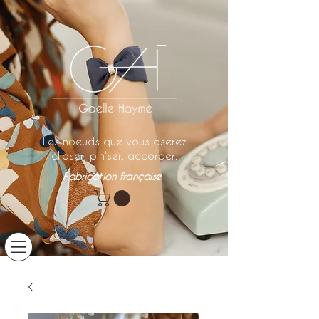
Les noeuds que vous oserez
clipser, pin'ser, accorder.
Fabrication française