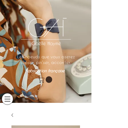
Les noeuds que vous oserez
clipser, pin'ser, accorder.
Fabrication française