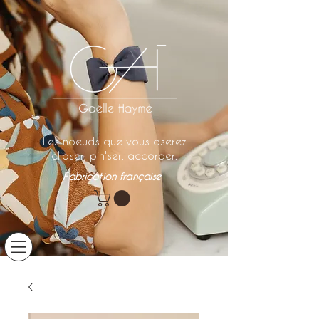
Les noeuds que vous oserez
clipser, pin'ser, accorder.
Fabrication française