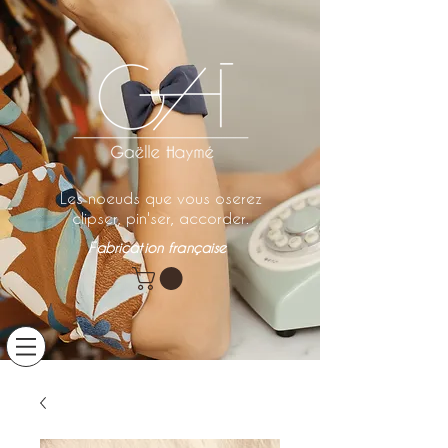
Les noeuds que vous oserez
clipser, pin'ser, accorder.
Fabrication française