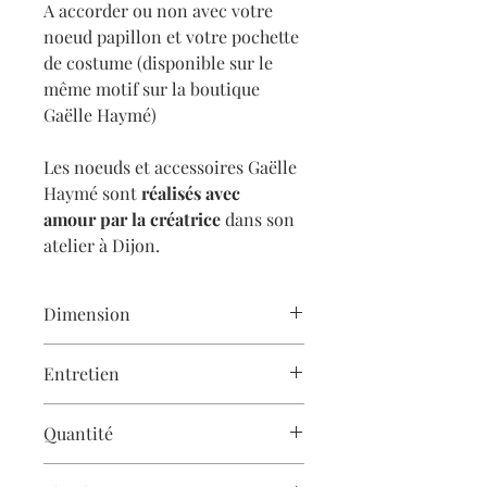
A accorder ou non avec votre
noeud papillon et votre pochette
de costume (disponible sur le
même motif sur la boutique
Gaëlle Haymé)
Les noeuds et accessoires Gaëlle
Haymé sont
réalisés avec
amour
par la créatrice
dans son
atelier à Dijon.
Dimension
1,4 cm de diamètre
Entretien
Les créations Gaëlle Haymé sont
Quantité
cousues à la main
et demandent donc
un soin particulier.
Les accessoires Gaëlle Haymé sont