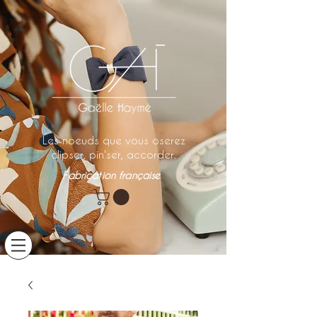
Les noeuds que vous oserez
clipser, pin'ser, accorder.
Fabrication française