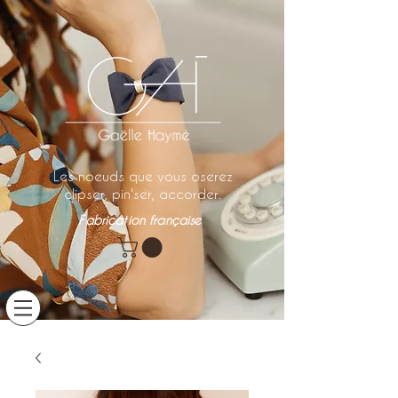
Les noeuds que vous oserez
clipser, pin'ser, accorder.
Fabrication française