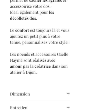
permet de
cacher les agrafes
et
accessoirise votre dos.
Idéal également pour
les
décolletés dos
.
Le
confort
est toujours là et vous
ajoutez un petit plus à votre
tenue, personnalisez votre style !
Les noeuds et accessoires Gaëlle
Haymé sont
réalisés avec
amour
par la créatrice
dans son
atelier à Dijon.
Dimension
11 cm x 6,5 cm
Entretien