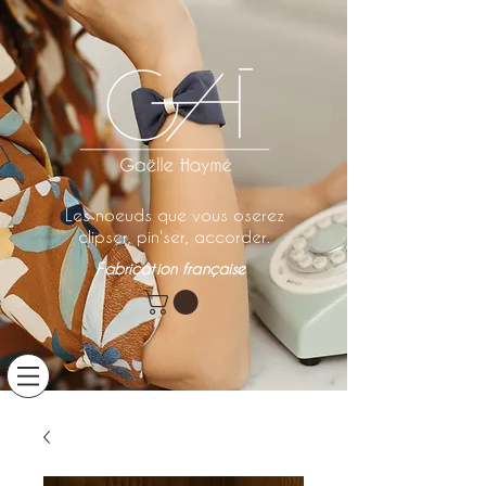
Les noeuds que vous oserez
clipser, pin'ser, accorder.
Fabrication française