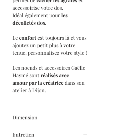
permet de
cacher les agrafes
et
accessoirise votre dos.
Idéal également pour
les
décolletés dos
.
Le
confort
est toujours là et vous
ajoutez un petit plus à votre
tenue, personnalisez votre style !
Les noeuds et accessoires Gaëlle
Haymé sont
réalisés avec
amour
par la créatrice
dans son
atelier à Dijon.
Dimension
11 cm x 6,5 cm
Entretien