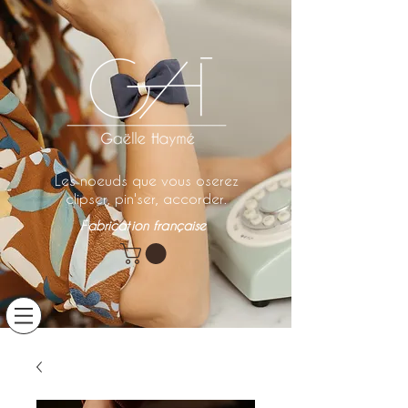
Les noeuds que vous oserez
clipser, pin'ser, accorder.
Fabrication française