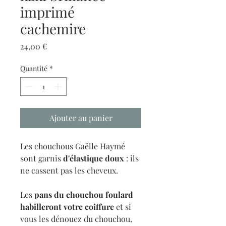
imprimé
cachemire
Prix
24,00 €
Quantité
*
Ajouter au panier
Les chouchous Gaëlle Haymé
sont garnis
d'élastique doux
: ils
ne cassent pas les cheveux.
Les
pans du chouchou foulard
habilleront votre coiffure
et si
vous les dénouez du chouchou,