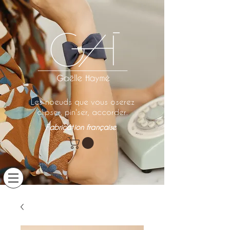
Les noeuds que vous oserez
clipser, pin'ser, accorder.
Fabrication française