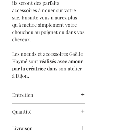
ils seront des parfaits
accessoires à nouer sur votre
sac. Ensuite vous n'aurez plus
qu'à mettre simplement votre
chouchou au poignet ou dans vos
cheveux.
Les noeuds et accessoires Gaëlle
Haymé sont
réalisés avec amour
par la créatrice
dans son atelier
à Dijon.
Entretien
Les créations Gaëlle Haymé sont
Quantité
cousues à la main
et demandent donc
un soin particulier.
Les accessoires Gaëlle Haymé sont
Livraison
réalisés en petites quantités, les stocks
Pour apprendre à entretenir vos
sont indiqués à 1 pour faciliter la