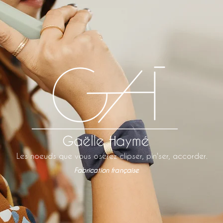
Les noeuds que vous oserez clipser, pin'ser, accorder.
Fabrication française