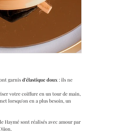
non de vous fabriquer
pouvez joindre la cré
demandée.
à
gaellehayme@gmai
ont garnis
d'élastique doux
: ils ne
iser votre coiffure en un tour de main,
ignet lorsqu'on en a plus besoin, un
lle Haymé sont réalisés avec amour par
Dijon.