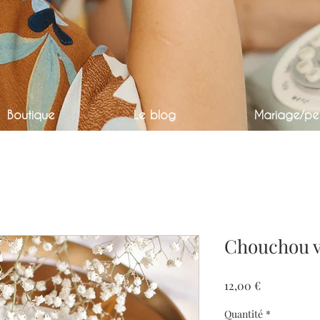
Boutique
Le blog
Mariage/per
Chouchou ve
Prix
12,00 €
Quantité
*