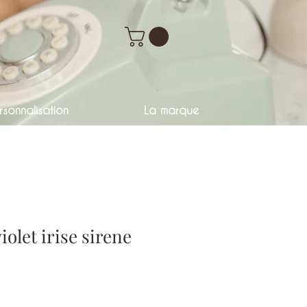
sonnalisation
La marque
olet irise sirene