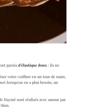
Elle vous indiquera à 
Pour toute question 
non de vous fabriquer
pouvez joindre la cré
demandée.
à
gaellehayme@gmai
ont garnis
d'élastique doux
: ils ne
iser votre coiffure en un tour de main,
ignet lorsqu'on en a plus besoin, un
lle Haymé sont réalisés avec amour par
Dijon.