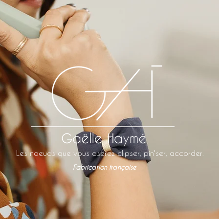
Les noeuds que vous oserez clipser, pin'ser, accorder.
Fabrication française