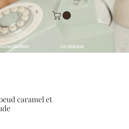
sonnalisation
La marque
oeud caramel et
ude