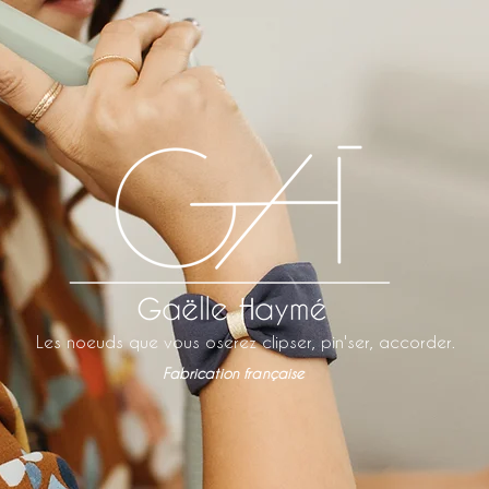
Les noeuds que vous oserez clipser, pin'ser, accorder.
Fabrication française