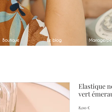
Boutique
Le blog
Mariage/per
Elastique n
vert émera
Prix
8,00 €