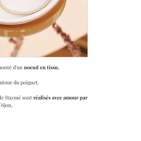
rmonté d'un
noeud en tissu.
utour du poignet.
lle Haymé sont
réalisés avec amour par
Dijon.
AIDE
Abon