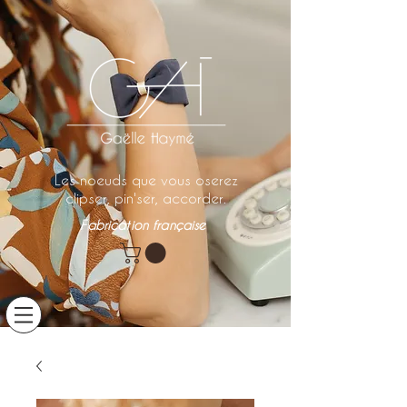
Les noeuds que vous oserez
clipser, pin'ser, accorder.
Fabrication française