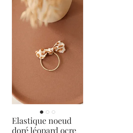
Elastique noeud
doré léopard ocre