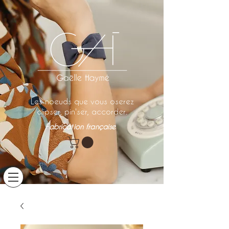
Les noeuds que vous oserez
clipser, pin'ser, accorder.
Fabrication française