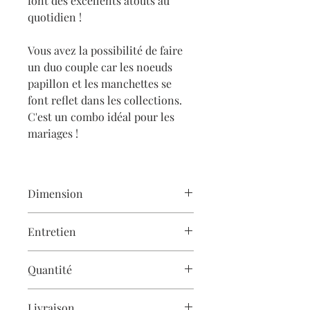
font des excellents atouts au
quotidien !
Vous avez la possibilité de faire
un duo couple car les noeuds
papillon et les manchettes se
font reflet dans les collections.
C'est un combo idéal pour les
mariages !
Dimension
Hauteur de la manchette : 3,5 cm à 4
Entretien
cm
Longueur 18 cm
Les créations Gaëlle Haymé
Quantité
sont
cousues à la main
et demandent
donc un soin particulier.
Les accessoires Gaëlle Haymé sont
Livraison