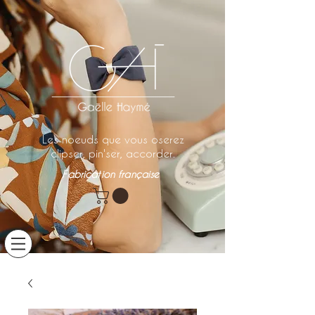
Les noeuds que vous oserez
clipser, pin'ser, accorder.
Fabrication française