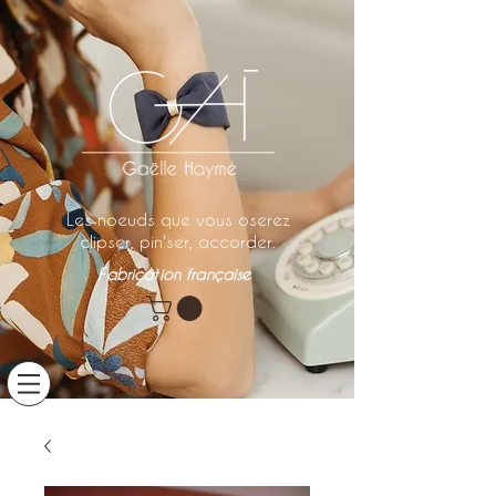
Les noeuds que vous oserez
clipser, pin'ser, accorder.
Fabrication française