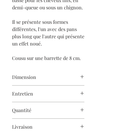
basse pour les cheveux fins, en
demi-queue ou sous un chignon.
Il se présente sous formes
différentes, l'un avec des pans
plus long que l'autre qui présente
un effet noué.
Cousu sur une barrette de 8 cm.
Dimension
Maxi noeud aux longs pans :
Entretien
Noeud 12 cm environ, pans 15 cm
environ.
Les créations Gaëlle Haymé
Quantité
sont
cousues à la main
et demandent
Maxi effet noué :
donc un soin particulier.
Noeud 12 cm environ, pans 10 cm
Les accessoires Gaëlle Haymé sont
environ
Livraison
réalisés en petites quantités, les stocks
Pour apprendre à entretenir vos
sont indiqués à 1 pour faciliter la