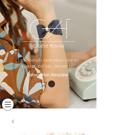
Les noeuds que vous oserez
clipser, pin'ser, accorder.
Fabrication française