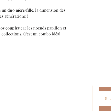
re un
duo mère/fille
, la dimension des
les générations
!
os couples
car les noeuds papillon et
s collections. C'est un
combo idéal
AIDE
Abon
ez-vous
Nous contacter
e formulaire de
Conseils d'entretiens
Conditions générales de vente