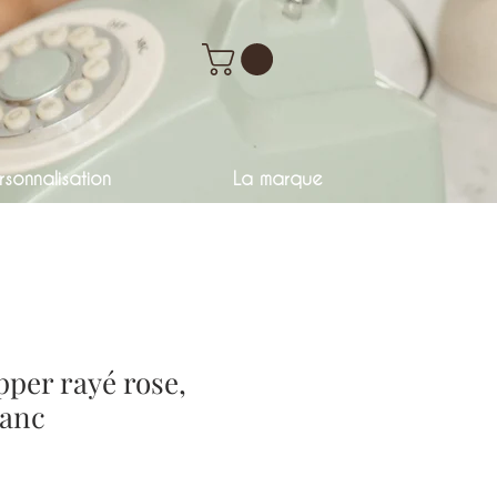
sonnalisation
La marque
pper rayé rose,
lanc