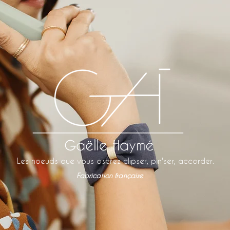
Les noeuds que vous oserez clipser, pin'ser, accorder.
Fabrication française