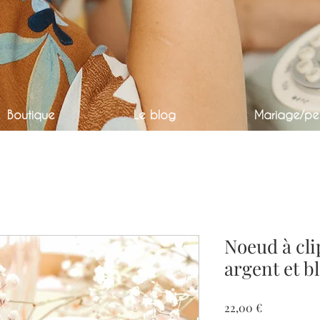
Boutique
Le blog
Mariage/per
Noeud à cli
argent et b
Prix
22,00 €