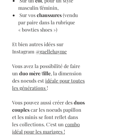
Sur un
col
, pour un style
masculin/féminin,
Sur vos
chaussures
(vendu
par paire dans la rubrique
« bowties shoes »)
Et bien autres idées sur
Instagram
@gaellehayme
Vous avez la possibilité de faire
un
duo mère/fille
, la dimension
des noeuds est
idéale pour toutes
les générations
!
Vous pouvez aussi créer des
duos
couples
car les noeuds papillon
et les minis se font reflet dans
les collections. C'est un
combo
idéal pour les mariages !