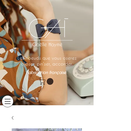
Les noeuds que vous oserez
clipser, pin'ser, accorder.
Fabrication française