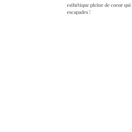
esthétique pleine de coeur qui
escapades !
Atelier/showroom sur rend
via gaelle@gmail.com ou l
contact.
5 rue Vaillant
21000 Dijon
Les actualités de marché de