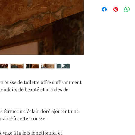
un message à la créat
Doublure 100% coton
Haymé
: gaellehaym
Extérieur 100% Velour
ou via le formulaire d
Elle vous indiquera à 
non de vous fabriquer
demandée.
 trousse de toilette offre suffisamment
roduits de beauté et articles de
a fermeture éclair doré ajoutent une
alité à cette trousse.
oyage à la fois fonctionnel et