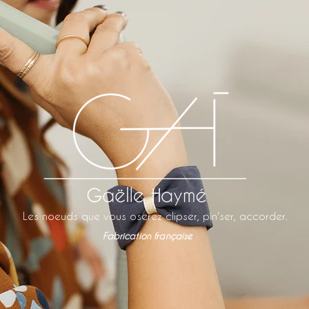
Les noeuds que vous oserez clipser, pin'ser, accorder.
Fabrication française