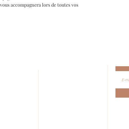
 vous accompagnera lors de toutes vos
AIDE
Abon
ez-vous
Nous contacter
e formulaire de
Conseils d'entretiens
Conditions générales de vente
FAQ
 créateurs