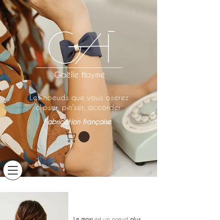
Les noeuds que vous oserez
clipser, pin'ser, accorder.
Fabrication française
Les maxis
Le maxi
est un noeud
plus