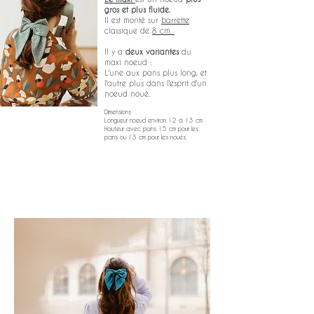
gros et plus fluide.
Il est monté sur
barrette
classique de
8 cm.
Il y a
deux variantes
du
maxi noeud :
L'une aux pans plus long, et
l'autre plus dans l'esprit d'un
noeud noué.
Dimensions
Longueur noeud environ 12 à 13 cm
Hauteur avec pans 15 cm pour les
pans ou 13 cm pour les noués.