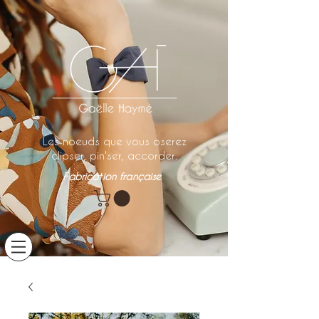
Les noeuds que vous oserez
clipser, pin'ser, accorder.
Fabrication française