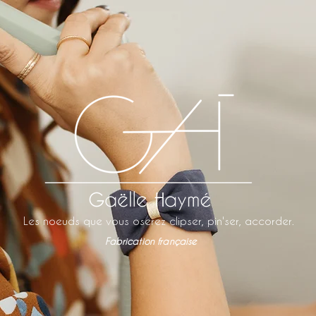
Les noeuds que vous oserez clipser, pin'ser, accorder.
Fabrication française