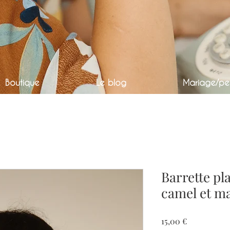
Boutique
Le blog
Mariage/per
Barrette pl
camel et m
Prix
15,00 €