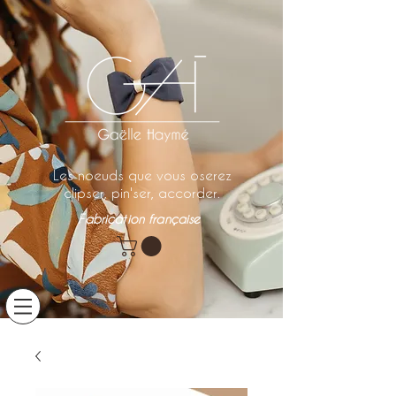
Les noeuds que vous oserez
clipser, pin'ser, accorder.
Fabrication française