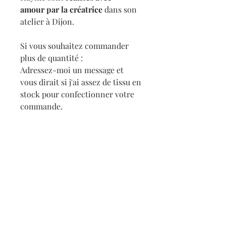
amour
par la créatrice
dans son
atelier à Dijon.
Si vous souhaitez commander
plus de quantité :
Adressez-moi un message et
vous dirait si j'ai assez de tissu en
stock pour confectionner votre
commande.
Dimension
- Noeud papillon avec attaches autour
Entretien
du cou.
Dimension : 11cm*6,5cm
Les créations Gaëlle Haymé sont
Quantité
cousues à la main
et demandent donc
- Noeud papillon bébé
un soin particulier.
Dimension : 8cm*5,5cm
Les accessoires Gaëlle Haymé sont
Livraison
réalisés en petites quantités, les stocks