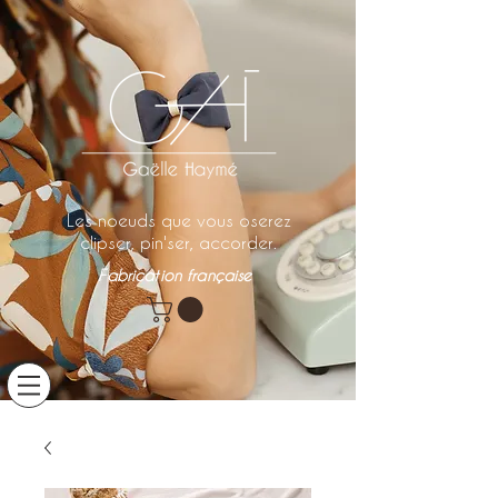
Les noeuds que vous oserez
clipser, pin'ser, accorder.
Fabrication française