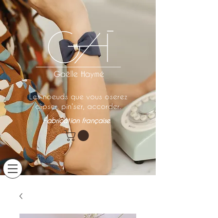
Les noeuds que vous oserez
clipser, pin'ser, accorder.
Fabrication française