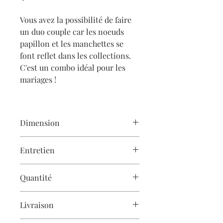
Vous avez la possibilité de faire
un duo couple car les noeuds
papillon et les manchettes se
font reflet dans les collections.
C'est un combo idéal pour les
mariages !
Dimension
Hauteur de la manchette : 3,5 cm à 4
Entretien
cm
Longueur 18 cm
Les créations Gaëlle Haymé
Quantité
sont
cousues à la main
et demandent
donc un soin particulier.
Les accessoires Gaëlle Haymé sont
Livraison
réalisés en petites quantités, les stocks
Pour apprendre à entretenir vos
sont indiqués à 1 pour faciliter la
créations Gaëlle Haymé,
rendez-vous