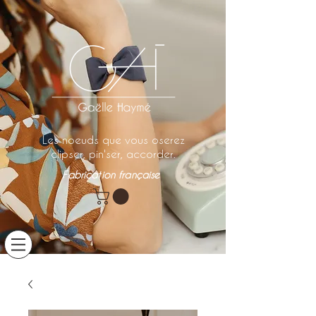
Les noeuds que vous oserez
clipser, pin'ser, accorder.
Fabrication française