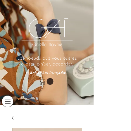
Les noeuds que vous oserez
clipser, pin'ser, accorder.
Fabrication française