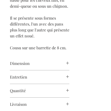
basse pour les cheveux fins, en
demi-queue ou sous un chignon.
Il se présente sous formes
différentes, l'un avec des pans
plus long que l'autre qui présente
un effet noué.
Cousu sur une barrette de 8 cm.
Dimension
Maxi noeud aux longs pans :
Entretien
Noeud 12 cm environ, pans 15 cm
environ.
Les créations Gaëlle Haymé
Quantité
sont
cousues à la main
et demandent
Maxi effet noué :
donc un soin particulier.
Noeud 12 cm environ, pans 10 cm
Les accessoires Gaëlle Haymé sont
environ
Livraison
réalisés en petites quantités, les stocks
Pour apprendre à entretenir vos
sont indiqués à 1 pour faciliter la