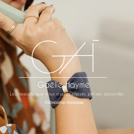
Les noeuds que vous oserez clipser, pin'ser, accorder.
Fabrication française