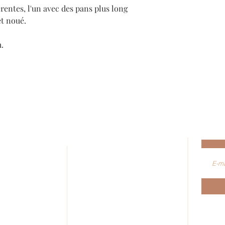
érentes, l'un avec des pans plus long
et noué.
.
AIDE
Abon
ez-vous
Nous contacter
e formulaire de
Conseils d'entretiens
Conditions générales de vente
FAQ
 créateurs