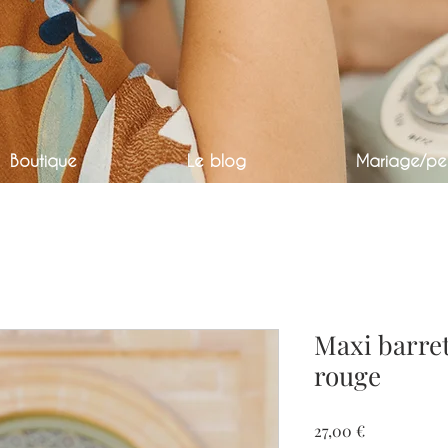
Boutique
Le blog
Mariage/per
Maxi barret
rouge
Prix
27,00 €