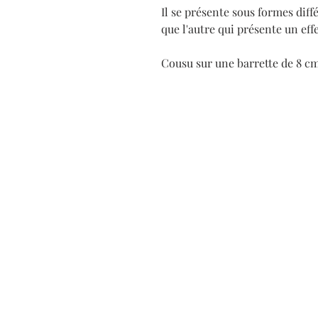
Il se présente sous formes diff
que l'autre qui présente un eff
Cousu sur une barrette de 8 cm
Atelier/showroom sur rend
via gaelle@gmail.com ou l
contact.
5 rue Vaillant
21000 Dijon
Les actualités de marché de