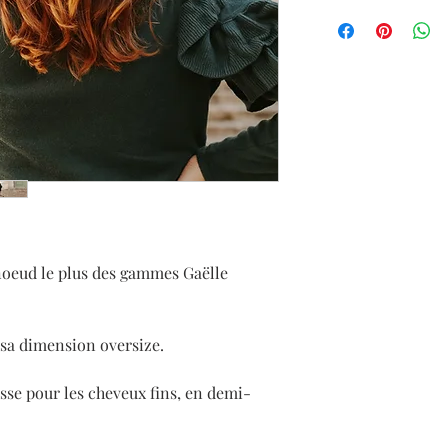
un message à la créat
Velours
Haymé
: gaellehaym
ou via le formulaire d
Elle vous indiquera à 
non de vous fabriquer
demandée.
noeud le plus des gammes Gaëlle
 sa dimension oversize.
sse pour les cheveux fins, en demi-