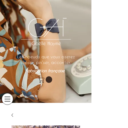
Les noeuds que vous oserez
clipser, pin'ser, accorder.
Fabrication française