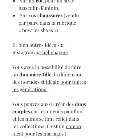
Sur un
col
, pour un style
masculin/féminin,
Sur vos
chaussures
(vendu
par paire dans la rubrique
« bowties shoes »)
Et bien autres idées sur
Instagram
@gaellehayme
Vous avez la possibilité de faire
un
duo mère/fille
, la dimension
des noeuds est
idéale pour toutes
les générations
!
Vous pouvez aussi créer des
duos
couples
car les noeuds papillon
et les minis se font reflet dans
les collections. C'est un
combo
idéal pour les mariages !