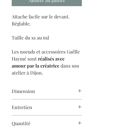
Ajouter au panier
Attache facile sur le devant.
Réglable.
Taille du xs au 6xl
Les noeuds et accessoires Gaëlle
Haymé sont
réalisés avec
amour
par la créatrice
dans son
atelier à Dijon.
Dimension
11 x 6,5 cm
Entretien
Les créations Gaëlle Haymé sont
Quantité
cousues à la main
et demandent donc
un soin particulier.