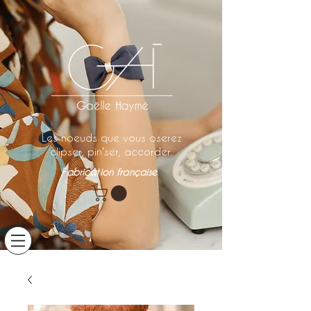
Les noeuds que vous oserez
clipser, pin'ser, accorder.
Fabrication française