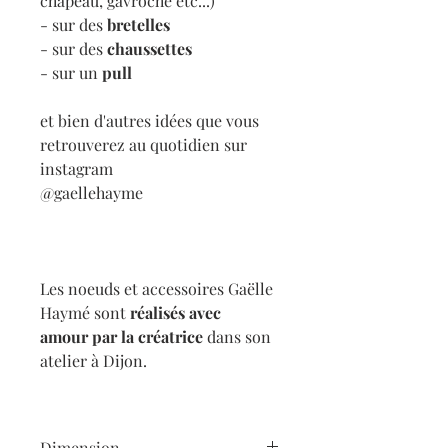
chapeau, gavroche etc...)
- sur des
bretelles
- sur des
chaussettes
- sur un
pull
et bien d'autres idées que vous
retrouverez au quotidien sur
instagram
@gaellehayme
Les noeuds et accessoires Gaëlle
Haymé sont
réalisés avec
amour
par la créatrice
dans son
atelier à Dijon.
Dimension