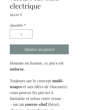
electrique
Prix
19,00 €
Quantité
*
Ajouter au panier
Homme ou femme, ce pin's est
unisexe
.
Toujours sur le concept
multi-
usages
et aux idées de chacun(e),
vous pouvez les pin'ser à
fantaisie et selon votre tenue :
- sur un
couvre-chef
(béret,