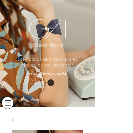
Les noeuds que vous oserez
clipser, pin'ser, accorder.
Fabrication française